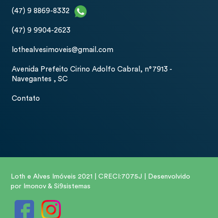
(47) 9 8869-8332
(47) 9 9904-2623
lothealvesimoveis@gmail.com
Avenida Prefeito Cirino Adolfo Cabral, n°7913 -
Navegantes , SC
Contato
Loth e Alves Imóveis 2021 | CRECI:7075J | Desenvolvido
por Imonov & Si9sistemas