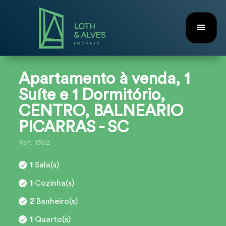
Apartamento à venda, 1
Suíte e 1 Dormitório,
CENTRO, BALNEARIO
PICARRAS - SC
Ref.: 1362
1
Sala(s)
1
Cozinha(s)
2
Banheiro(s)
1
Quarto(s)