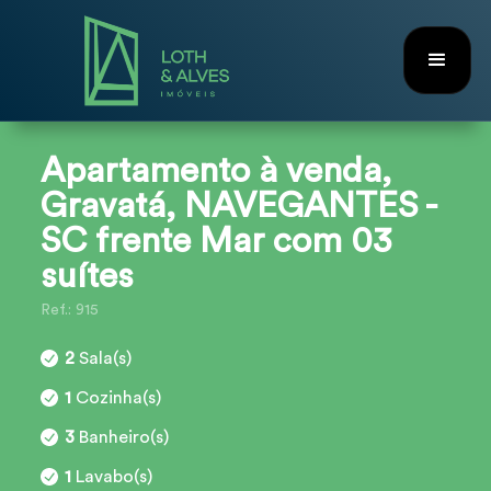
Apartamento à venda,
Gravatá, NAVEGANTES -
SC frente Mar com 03
suítes
Ref.: 915
2
Sala(s)
1
Cozinha(s)
3
Banheiro(s)
1
Lavabo(s)