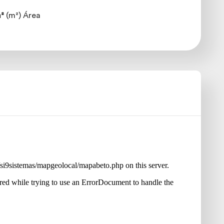
²
(m²) Área
a