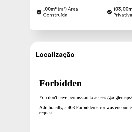
,00m²
(m²) Área
103,00m
Construída
Privativ
Localização