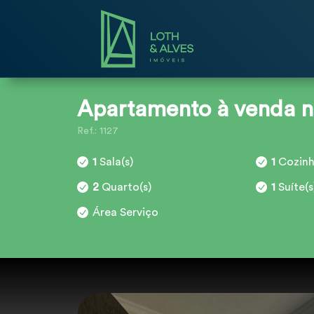
Apartamento à venda 
Ref.: 1127
1
Sala(s)
1
Cozinh
2
Quarto(s)
1
Suíte(s
Área Serviço