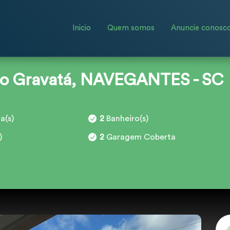
Inicio
Quem somos
Anuncie conosc
no Gravatá, NAVEGANTES - SC
a(s)
2
Banheiro(s)
)
2
Garagem Coberta