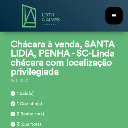
Chácara à venda, SANTA
LIDIA, PENHA - SC-Linda
chácara com localização
privilegiada
Ref.: 1343
1
Sala(s)
1
Cozinha(s)
2
Banheiro(s)
3
Quarto(s)