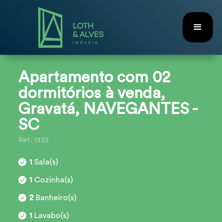
Apartamento com 02
dormitórios à venda,
Gravatá, NAVEGANTES -
SC
Ref.: 1332
1
Sala(s)
1
Cozinha(s)
2
Banheiro(s)
1
Lavabo(s)